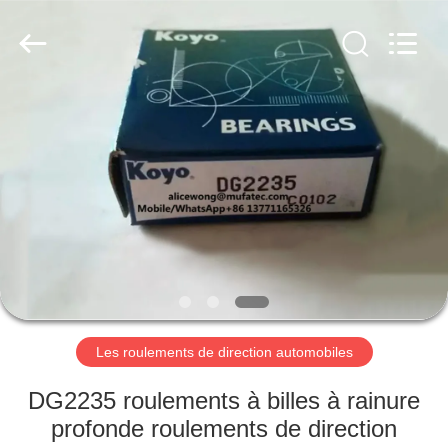
WUXI
MUFA
TECHNOLOGY
CO.,LTD..
All
Rights
Reserved.
APERÇU
PRODUITS
A
PROPOS
DE
NOUS
Les roulements de direction automobiles
VISITE
DG2235 roulements à billes à rainure
D'USINE
profonde roulements de direction