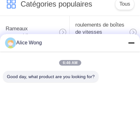
Catégories populaires
Tous
roulements de boîtes
Rameaux
de vitesses
automobiles
automobiles
Alice Wong
roulements
Les roulements de
6:46 AM
différentiels
direction automobiles
automobiles
Good day, what product are you looking for?
Les roulements de
roulements de
moyeu de roue
générateur
automobile
automobile
Les roulements de
Les roulements des
dégagement
climatiseurs
d'embrayage