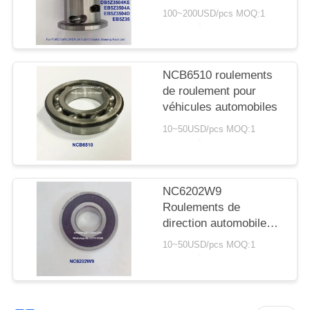
SITE
de freinage doit être
100~200USD/pcs MOQ:1
supérieure ou égale à:
PRIVACY
POLICY
NCB6510 roulements
de roulement pour
véhicules automobiles
10~50USD/pcs MOQ:1
NC6202W9
Roulements de
direction automobile
15X35X9mm
10~50USD/pcs MOQ:1