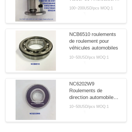
SITE
de freinage doit être
100~200USD/pcs MOQ:1
supérieure ou égale à:
PRIVACY
POLICY
NCB6510 roulements
de roulement pour
véhicules automobiles
10~50USD/pcs MOQ:1
NC6202W9
Roulements de
direction automobile
15X35X9mm
10~50USD/pcs MOQ:1