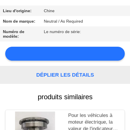
CONTRÔLE
Lieu d'origine:
Chine
DE
Nom de marque:
Neutral / As Required
LA
Numéro de
Le numéro de série:
modèle:
QUALITÉ
CONTACT
DÉPLIER LES DÉTAILS
NOUVELLES
produits similaires
PLAN
Pour les véhicules à
DU
moteur électrique, la
valeur de l'indicateur