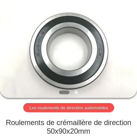
WUXI
MUFA
TECHNOLOGY
CO.,LTD..
All
Rights
Reserved.
APERÇU
PRODUITS
A
PROPOS
DE
NOUS
Les roulements de direction automobiles
VISITE
Roulements de crémaillère de direction
D'USINE
50x90x20mm