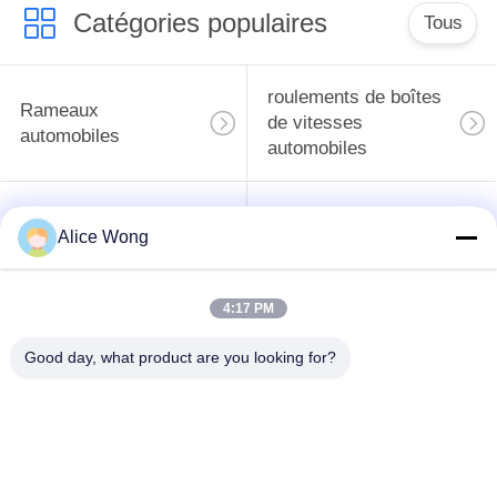
Catégories populaires
Tous
roulements de boîtes
Rameaux
de vitesses
automobiles
automobiles
roulements
Les roulements de
Alice Wong
différentiels
direction automobiles
automobiles
4:17 PM
Les roulements de
roulements de
moyeu de roue
générateur
Good day, what product are you looking for?
automobile
automobile
Les roulements de
Les roulements des
dégagement
climatiseurs