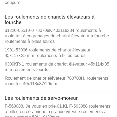
coupure
Les roulements de chariots élévateurs à
fourche
31220-05510-0 780708K 40x118x34 roulements à
roulettes à engrenages de chariot élévateur à fourche
roulements à billes lourds
1901-53006 roulements de chariot élévateur
45x117x25 mm roulements à billes lourds
6309KR-1 roulements de chariot élévateur 45x114x35
mm roulements lourds
Roulement de chariot élévateur 780708H, roulements
robustes 40x118x37/29mm
Les roulements de servo-moteur
F-563088. Je vous en prie.01.KL F-563088 roulements
à billes en céramique à grande vitesse roulements à