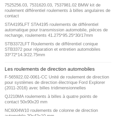
SITE
7525256.03, 7531620.03, 7537981.02 BMW kit de
roulement différentiel roulements à billes angulaires de
contact
PRIVACY
STA4195LFT STA4195 roulements de différentiel
POLICY
automatique pour transmission automobile, pièces de
rechange, roulements 41.275*95.25*30/17mm
STB3372LFT Roulements de différentiel conique
STB3372 pour réparation et entretien automobiles
33*72*14.3/22.75mm
Les roulements de direction automobiles
F-565922.02-0061-CC Unité de roulement de direction
pour systèmes de direction électrique Ford Explorer
(2011-2016) avec billes tridimensionnelles
QJ210MA roulements à billes à quatre points de
contact 50x90x20 mm
NC6004W10 roulements de colonne de direction
automobile 20x42x10 mm