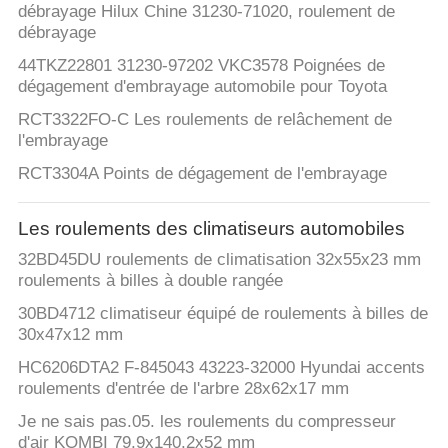
débrayage Hilux Chine 31230-71020, roulement de
débrayage
44TKZ22801 31230-97202 VKC3578 Poignées de
dégagement d'embrayage automobile pour Toyota
RCT3322FO-C Les roulements de relâchement de
l'embrayage
RCT3304A Points de dégagement de l'embrayage
Les roulements des climatiseurs automobiles
32BD45DU roulements de climatisation 32x55x23 mm
roulements à billes à double rangée
30BD4712 climatiseur équipé de roulements à billes de
30x47x12 mm
HC6206DTA2 F-845043 43223-32000 Hyundai accents
roulements d'entrée de l'arbre 28x62x17 mm
Je ne sais pas.05. les roulements du compresseur
d'air KOMBI 79,9x140,2x52 mm