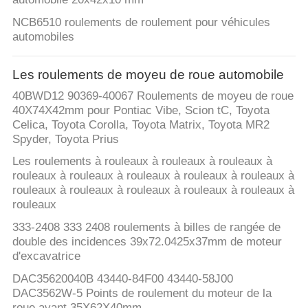
NCB6510 roulements de roulement pour véhicules
automobiles
Les roulements de moyeu de roue automobile
40BWD12 90369-40067 Roulements de moyeu de roue
40X74X42mm pour Pontiac Vibe, Scion tC, Toyota
Celica, Toyota Corolla, Toyota Matrix, Toyota MR2
Spyder, Toyota Prius
Les roulements à rouleaux à rouleaux à rouleaux à
rouleaux à rouleaux à rouleaux à rouleaux à rouleaux à
rouleaux à rouleaux à rouleaux à rouleaux à rouleaux à
rouleaux
333-2408 333 2408 roulements à billes de rangée de
double des incidences 39x72.0425x37mm de moteur
d'excavatrice
DAC35620040B 43440-84F00 43440-58J00
DAC3562W-5 Points de roulement du moteur de la
roue avant 35X62X40mm