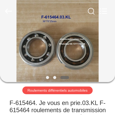
WUXI
MUFA
TECHNOLOGY
CO.,LTD..
All
Rights
Reserved.
APERÇU
PRODUITS
A
PROPOS
DE
NOUS
Roulements différentiels automobiles
VISITE
F-615464. Je vous en prie.03.KL F-
D'USINE
615464 roulements de transmission