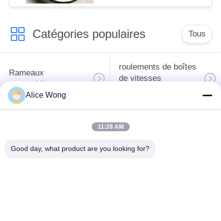
anneaux intérieurs
Catégories populaires
Tous
roulements de boîtes
Rameaux
de vitesses
automobiles
automobiles
Alice Wong
roulements
Les roulements de
11:28 AM
différentiels
direction automobiles
automobiles
Good day, what product are you looking for?
Les roulements de
roulements de
moyeu de roue
générateur
automobile
automobile