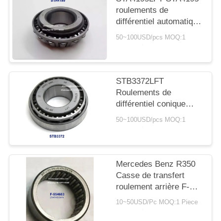
SITE
roulements de
différentiel automatique
PRIVACY
pour transmission
50~100USD/pcs MOQ:1
automobile, pièces de
POLICY
rechange, roulements
41.275*95.25*30/17mm
STB3372LFT
Roulements de
différentiel conique
STB3372 pour
50~100USD/pcs MOQ:1
réparation et entretien
automobiles
33*72*14.3/22.75mm
Mercedes Benz R350
Casse de transfert
roulement arrière F-
554683 27x47x19.5mm
10~50USD/Pc MOQ:1 Piece
roulements à rouleaux
d'aiguille, sans