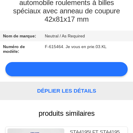
automobile roulements à billes
spéciaux avec anneau de coupure
CONTRÔLE
42x81x17 mm
DE
LA
Nom de marque:
Neutral / As Required
QUALITÉ
Numéro de
F-615464. Je vous en prie.03.KL
modèle:
CONTACT
NOUVELLES
DÉPLIER LES DÉTAILS
produits similaires
PLAN
DU
STA4195LFT STA4195