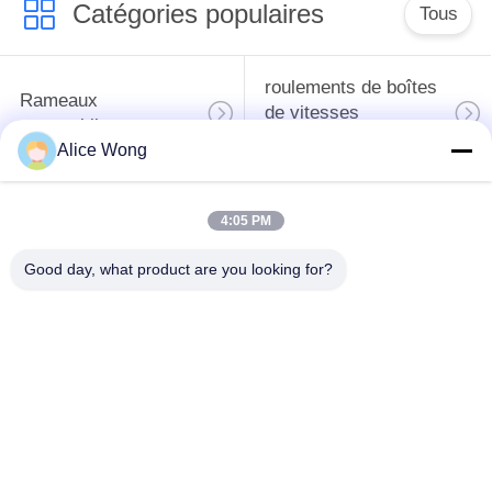
Catégories populaires
Tous
roulements de boîtes
Rameaux
de vitesses
automobiles
automobiles
Alice Wong
roulements
Les roulements de
4:05 PM
différentiels
direction automobiles
automobiles
Good day, what product are you looking for?
Les roulements de
roulements de
moyeu de roue
générateur
automobile
automobile
Les roulements de
Les roulements des
dégagement
climatiseurs
d'embrayage