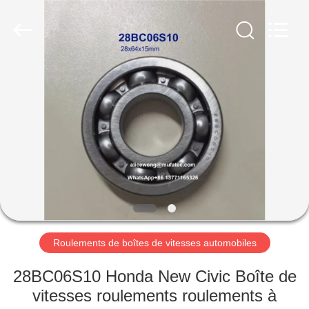
WUXI
MUFA
TECHNOLOGY
CO.,LTD..
All
Rights
Reserved.
APERÇU
PRODUITS
A
PROPOS
DE
NOUS
Roulements de boîtes de vitesses automobiles
VISITE
28BC06S10 Honda New Civic Boîte de
D'USINE
vitesses roulements roulements à