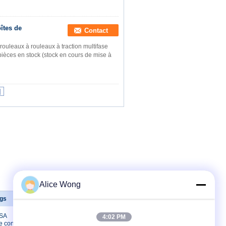
îtes de
Contact
ouleaux à rouleaux à traction multifase
es en stock (stock en cours de mise à
|
Alice Wong
ngs
Contact
SA
Contact
4:02 PM
e contact