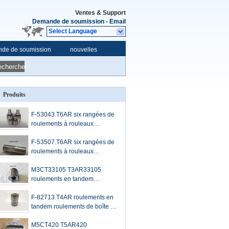
Ventes & Support
Demande de soumission
-
Email
Select Language
de de soumission
nouvelles
echercher
Produits
F-53043.T6AR six rangées de
roulements à rouleaux
cylindriques à poussée
multifase roulements tandems
F-53507.T6AR six rangées de
23*90*209,75 mm
roulements à rouleaux
cylindriques à poussée
multifase roulements tandems
M3CT33105 T3AR33105
22*70*182mm
roulements en tandem
roulements à rouleaux
cylindriques à poussée
F-82713.T4AR roulements en
multifase 33*105*115mm
tandem roulements de boîte de
vitesses de l'extrudeuse à
plusieurs étages 28*66*107,5
M5CT420 T5AR420