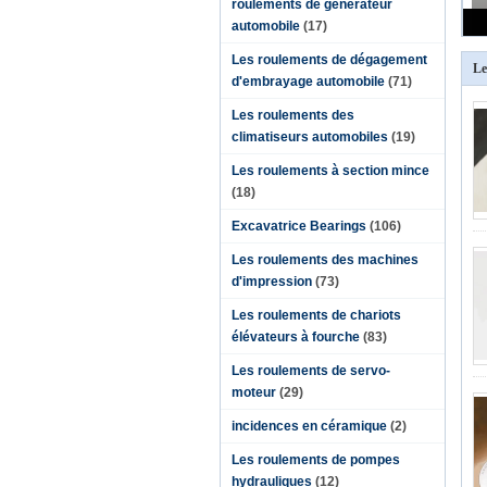
roulements de générateur
automobile
(17)
Les roulements de dégagement
Le
d'embrayage automobile
(71)
Les roulements des
climatiseurs automobiles
(19)
Les roulements à section mince
(18)
Excavatrice Bearings
(106)
Les roulements des machines
d'impression
(73)
Les roulements de chariots
élévateurs à fourche
(83)
Les roulements de servo-
moteur
(29)
incidences en céramique
(2)
Les roulements de pompes
hydrauliques
(12)