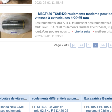
2023-02-01 11:45:45
M6CT420 T6AR420 roulements tandems pour bo
vitesses à extrudeuses 4*20*65 mm
Les roulements MUFA TEC fournissent des roulements à r
M6CT420 T6AR420 roulements tandem 4*20*65mm,38 pièc
jour).Vous pouvez nous ...
Lire la suite
meilleur prix
2023-02-01 11:33:23
Page 2 of 2
|<
<<
1
2
>>
>
roulements de boîtes de vitesses automobiles
roulements différentiels automobiles
Excavatrice Beari
Honda New Civic
F-611420. Je vous en
BD185-1 BD185-1
esses roulements
prie.02.SKL F-611420 02
roulement à bille d