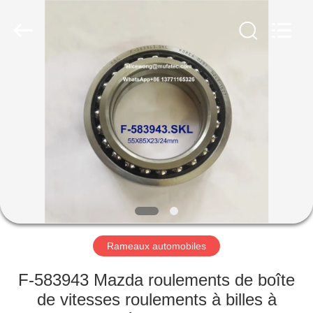
WUXI
MUFA
TECHNOLOGY
CO.,LTD..
All
Rights
Reserved.
APERÇU
PRODUITS
A
PROPOS
DE
NOUS
Rameaux automobiles
VISITE
F-583943 Mazda roulements de boîte
D'USINE
de vitesses roulements à billes à