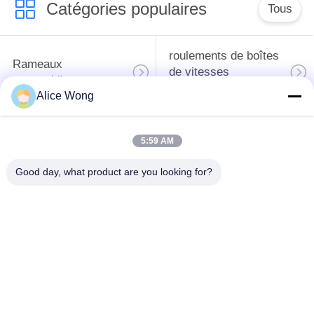
Catégories populaires
Tous
roulements de boîtes
Rameaux
de vitesses
automobiles
automobiles
Alice Wong
roulements
Les roulements de
5:59 AM
différentiels
direction automobiles
automobiles
Good day, what product are you looking for?
Les roulements de
roulements de
moyeu de roue
générateur
automobile
automobile
Les roulements de
Les roulements des
dégagement
climatiseurs
d'embrayage