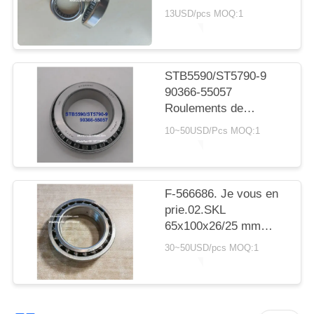
SITE
avec roulement à
13USD/pcs MOQ:1
rouleaux cylindriques
20*30*7,5 mm
PRIVACY
POLICY
STB5590/ST5790-9
90366-55057
Roulements de
transmission Toyota
10~50USD/Pcs MOQ:1
55X90X23.5mm
Roulements à rouleaux
coniques
F-566686. Je vous en
prie.02.SKL
65x100x26/25 mm
roulements
30~50USD/pcs MOQ:1
automobiles
roulements à billes à
double rangée