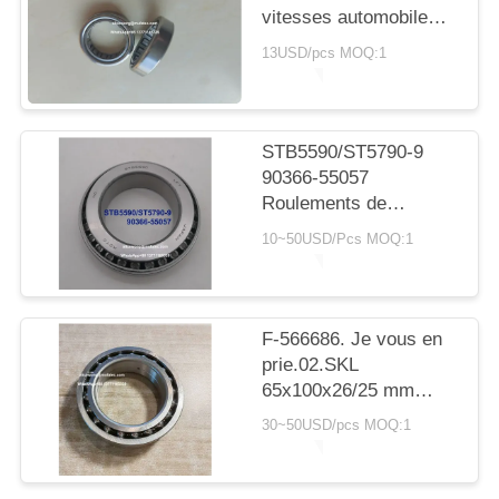
SITE
vitesses automobile
avec roulement à
13USD/pcs MOQ:1
rouleaux cylindriques
PRIVACY
20*30*7,5 mm
POLICY
STB5590/ST5790-9
90366-55057
Roulements de
transmission Toyota
10~50USD/Pcs MOQ:1
55X90X23.5mm
Roulements à rouleaux
coniques
F-566686. Je vous en
prie.02.SKL
65x100x26/25 mm
roulements
30~50USD/pcs MOQ:1
automobiles
roulements à billes à
double rangée