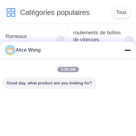
Catégories populaires
Tous
roulements de boîtes
Rameaux
de vitesses
automobiles
automobiles
Alice Wong
roulements
Les roulements de
5:05 AM
différentiels
direction automobiles
automobiles
Good day, what product are you looking for?
Les roulements de
roulements de
moyeu de roue
générateur
automobile
automobile
Les roulements de
Les roulements des