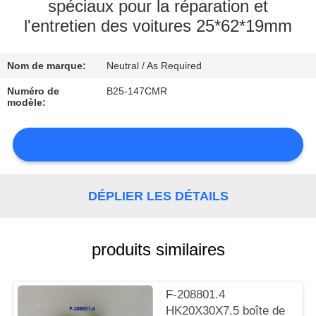
spéciaux pour la réparation et
l'entretien des voitures 25*62*19mm
CONTRÔLE
DE
Nom de marque:
Neutral / As Required
LA
Numéro de
B25-147CMR
QUALITÉ
modèle:
CONTACT
NOUVELLES
DÉPLIER LES DÉTAILS
produits similaires
PLAN
F-208801.4
DU
HK20X30X7.5 boîte de