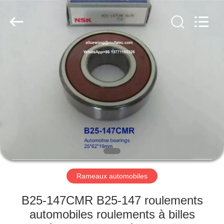
WUXI
MUFA
TECHNOLOGY
CO.,LTD..
All
Rights
Reserved.
APERÇU
PRODUITS
A
PROPOS
DE
NOUS
Rameaux automobiles
VISITE
B25-147CMR B25-147 roulements
D'USINE
automobiles roulements à billes