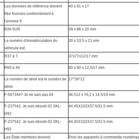
Les données de référence doivent
40 x 81 x 17
être fournies conformément à
l'annexe II.
B39-5UR
39 x 86 x 20 mm
Le numéro d'immatriculation du
30 x 53,5 x 21 mm
véhicule est:
R37 à 7
37x77x12/17 mm
R60 à 44
60 x 90 x 12,5/17 mm
Le numéro de série est le numéro de
17*39*12
série.
F-567344? Je ne sais pas.04
36.512 x 76,2 x 14,5/19 mm
F-237542. Je suis désolé.02.SKL-
44.45X102X37.5/31.5 mm
H92
F-237542. Je suis désolé.02.SKL-
44.45X102X37.5/31.5 mm
H92
Les États membres doivent:
Pour les appareils à commande numériq