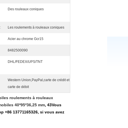
Des rouleaux coniques
:
Les roulements à rouleaux coniques
Acier au chrome Gcr15
8482500090
DHL/FEDEX/UPS/TNT
Western Union,PayPal,carte de crédit et
carte de débit
iles roulements à rouleaux
mobiles 40*95*36,25 mm
, 43
Vous
p +86 13771165326, si vous avez