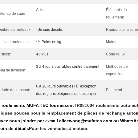
Acier
Éléments de
tériau de cage:
roulement:
mbre de rouleaux:
- Je suis désolé.
Rapport de la série
ids de roulement:
*** Poids en kg
Matériel:
 stock:
43 PCs
Code du SH:
3 à 4 jours ouvrables contre paiement
Méthodes de
lai de livraison:
expédition:
6 à 10 jours ouvrables (à l'exception
riode de transport:
Paiement:
des régions éloignées ou des pays)
 roulements MUFA TEC fournissent
TR081004 roulements automob
iques pouces pour le remplacement de pièces de rechange auto
vez nous joindre par e-mail alicewong@mufatec.com ou WhatsAp
oin de détails
Pour les véhicules à moteur
.