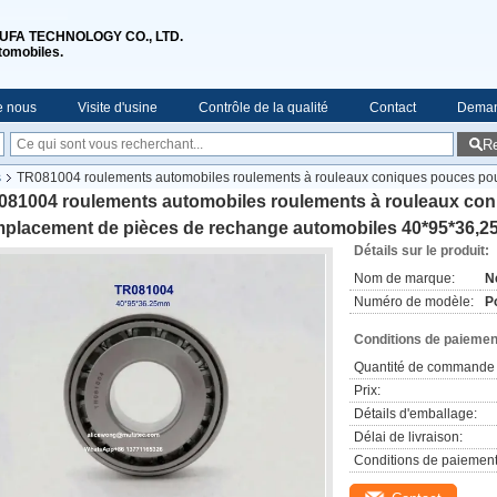
XI MUFA TECHNOLOGY CO., LTD.
tomobiles.
e nous
Visite d'usine
Contrôle de la qualité
Contact
Deman
R
s
TR081004 roulements automobiles roulements à rouleaux coniques pouces pou
081004 roulements automobiles roulements à rouleaux con
mplacement de pièces de rechange automobiles 40*95*36,
Détails sur le produit:
Nom de marque:
N
Numéro de modèle:
P
Conditions de paiement
Quantité de commande 
Prix:
Détails d'emballage:
Délai de livraison:
Conditions de paiement