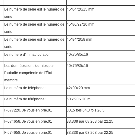
Le numéro de série est le numéro de
45*84*20/15 mm
série.
Le numéro de série est le numéro de
45*80/92*20 mm
série.
Le numéro de série est le numéro de
45*84*20/8 mm
série.
Le numéro d'immatriculation
40x75/85x16
Les données sont fournies par
40x75/85x16
l'autorité compétente de l'État
membre.
Le numéro de téléphone:
42x90x20 mm
Le numéro de téléphone:
50 x 90 x 20 m
F-577220. Je vous en prie.01
3015 fois 64,3 fois 26.5
F-574658. Je vous en prie.01
33.338 par 68.263 par 22.25
F-574658. Je vous en prie.01
33.338 par 68.263 par 22.25