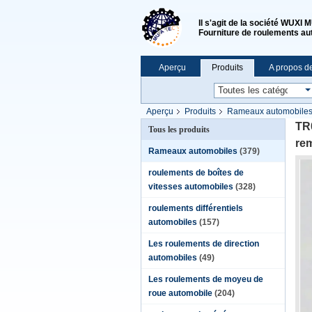
Il s'agit de la société WU
Fourniture de roulements au
Aperçu
Produits
A propos d
Aperçu
Produits
Rameaux automobile
automobiles 40*95*36,25 mm
TR
Tous les produits
re
Rameaux automobiles
(379)
roulements de boîtes de
vitesses automobiles
(328)
roulements différentiels
automobiles
(157)
Les roulements de direction
automobiles
(49)
Les roulements de moyeu de
roue automobile
(204)