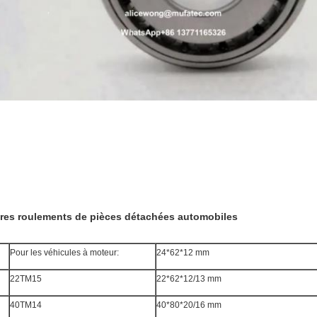
res roulements de pièces détachées automobiles
Pour les véhicules à moteur:
24*62*12 mm
22TM15
22*62*12/13 mm
40TM14
40*80*20/16 mm