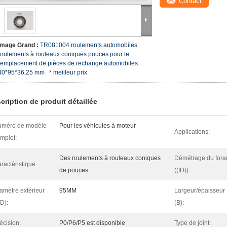
Contact
Image Grand :
TR081004 roulements automobiles
roulements à rouleaux coniques pouces pour le
remplacement de pièces de rechange automobiles
40*95*36,25 mm
meilleur prix
cription de produit détaillée
uméro de modèle
Pour les véhicules à moteur
Applications:
mplet:
Des roulements à rouleaux coniques
Démétrage du fora
ractéristique:
de pouces
((ID)):
amètre extérieur
95MM
Largeur/épaisseur
D):
(B):
écision:
P0/P6/P5 est disponible
Type de joint: