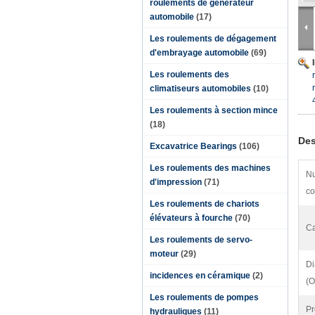
roulements de générateur
automobile
(17)
Les roulements de dégagement
d'embrayage automobile
(69)
Les roulements des
climatiseurs automobiles
(10)
Les roulements à section mince
(18)
Des
Excavatrice Bearings
(106)
Les roulements des machines
N
d'impression
(71)
co
Les roulements de chariots
élévateurs à fourche
(70)
Ca
Les roulements de servo-
moteur
(29)
Di
incidences en céramique
(2)
(O
Les roulements de pompes
Pr
hydrauliques
(11)