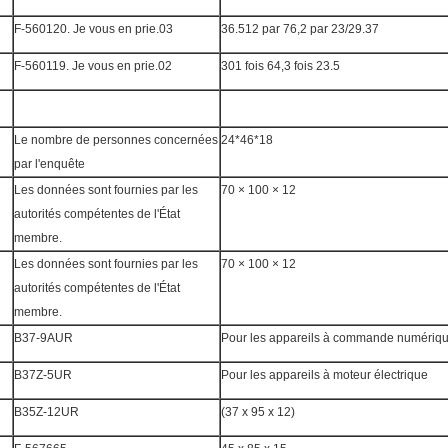
F-560120. Je vous en prie.03
36.512 par 76,2 par 23/29.37
F-560119. Je vous en prie.02
301 fois 64,3 fois 23.5
Le nombre de personnes concernées
24*46*18
par l'enquête
Les données sont fournies par les
70 × 100 × 12
autorités compétentes de l'État
membre.
Les données sont fournies par les
70 × 100 × 12
autorités compétentes de l'État
membre.
B37-9AUR
Pour les appareils à commande numériq
B37Z-5UR
Pour les appareils à moteur électrique
B35Z-12UR
(37 x 95 x 12)