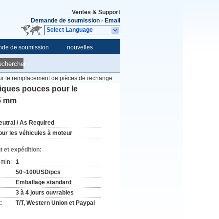
Ventes & Support
Demande de soumission
-
Email
Select Language
de de soumission
nouvelles
echercher
r le remplacement de pièces de rechange
iques pouces pour le
25 mm
eutral / As Required
our les véhicules à moteur
 et expédition:
min:
1
50~100USD/pcs
Emballage standard
3 à 4 jours ouvrables
:
T/T, Western Union et Paypal