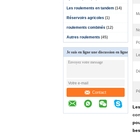
Les roulements en tandem
(14)
Ma
Réservoirs agricoles
(1)
roulements combinés
(12)
No
Autres roulements
(45)
Po
Je suis en ligne une discussion en ligne
Le
Dé
Pé
Contact
Les
con
pou
bes