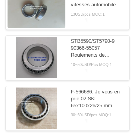
SITE
vitesses automobile
avec roulement à
13USD/pcs MOQ:1
rouleaux cylindriques
PRIVACY
20*30*7,5 mm
POLICY
STB5590/ST5790-9
90366-55057
Roulements de
transmission Toyota
10~50USD/Pcs MOQ:1
55X90X23.5mm
Roulements à rouleaux
coniques
F-566686. Je vous en
prie.02.SKL
65x100x26/25 mm
roulements
30~50USD/pcs MOQ:1
automobiles
roulements à billes à
double rangée