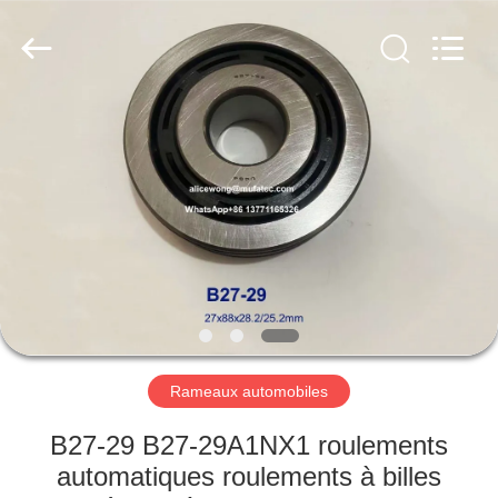
WUXI
MUFA
TECHNOLOGY
CO.,LTD..
All
Rights
Reserved.
APERÇU
PRODUITS
A
PROPOS
DE
NOUS
Rameaux automobiles
VISITE
B27-29 B27-29A1NX1 roulements
D'USINE
automatiques roulements à billes