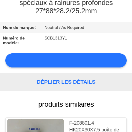
spéciaux à rainures profondes
27*88*28.2/25.2mm
CONTRÔLE
DE
Nom de marque:
Neutral / As Required
LA
Numéro de
SCB1313Y1
QUALITÉ
modèle:
CONTACT
NOUVELLES
DÉPLIER LES DÉTAILS
produits similaires
PLAN
F-208801.4
DU
HK20X30X7.5 boîte de