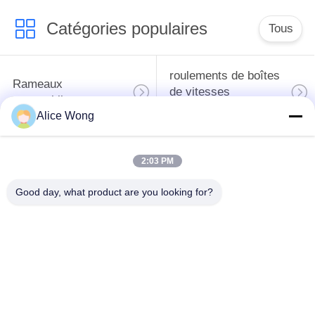
Catégories populaires
Tous
roulements de boîtes
Rameaux
de vitesses
automobiles
automobiles
Alice Wong
roulements
Les roulements de
2:03 PM
différentiels
direction automobiles
automobiles
Good day, what product are you looking for?
Les roulements de
roulements de
moyeu de roue
générateur
automobile
automobile
Les roulements de
Les roulements des