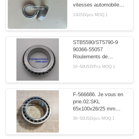
SITE
vitesses automobile
avec roulement à
13USD/pcs MOQ:1
rouleaux cylindriques
PRIVACY
20*30*7,5 mm
POLICY
STB5590/ST5790-9
90366-55057
Roulements de
transmission Toyota
10~50USD/Pcs MOQ:1
55X90X23.5mm
Roulements à rouleaux
coniques
F-566686. Je vous en
prie.02.SKL
65x100x26/25 mm
roulements
30~50USD/pcs MOQ:1
automobiles
roulements à billes à
double rangée