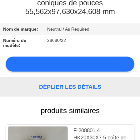
coniques de pouces
55,562x97,630x24,608 mm
CONTRÔLE
DE
Nom de marque:
Neutral / As Required
LA
Numéro de
28680/22
QUALITÉ
modèle:
CONTACT
NOUVELLES
DÉPLIER LES DÉTAILS
produits similaires
PLAN
F-208801.4
DU
HK20X30X7.5 boîte de