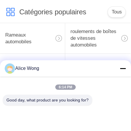
Catégories populaires
Tous
roulements de boîtes
Rameaux
de vitesses
automobiles
automobiles
roulements
Les roulements de
Alice Wong
différentiels
direction automobiles
automobiles
6:14 PM
Les roulements de
roulements de
moyeu de roue
générateur
Good day, what product are you looking for?
automobile
automobile
Les roulements de
Les roulements des