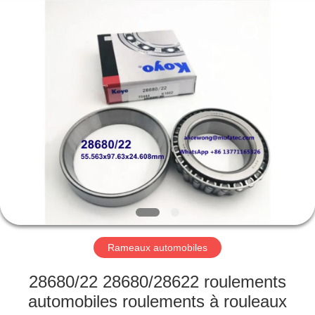
WUXI
MUFA
TECHNOLOGY
CO.,LTD..
All
Rights
Reserved.
APERÇU
PRODUITS
A
PROPOS
DE
NOUS
Rameaux automobiles
VISITE
28680/22 28680/28622 roulements
D'USINE
automobiles roulements à rouleaux