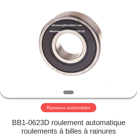
WUXI
MUFA
TECHNOLOGY
CO.,LTD..
All
Rights
Reserved.
APERÇU
PRODUITS
A
PROPOS
DE
NOUS
Rameaux automobiles
VISITE
BB1-0623D roulement automatique
D'USINE
roulements à billes à rainures