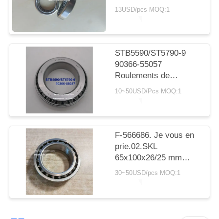
SITE
avec roulement à
13USD/pcs MOQ:1
rouleaux cylindriques
20*30*7,5 mm
PRIVACY
POLICY
STB5590/ST5790-9
90366-55057
Roulements de
transmission Toyota
10~50USD/Pcs MOQ:1
55X90X23.5mm
Roulements à rouleaux
coniques
F-566686. Je vous en
prie.02.SKL
65x100x26/25 mm
roulements
30~50USD/pcs MOQ:1
automobiles
roulements à billes à
double rangée