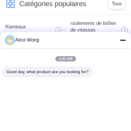
Catégories populaires
Tous
roulements de boîtes
Rameaux
de vitesses
automobiles
automobiles
Alice Wong
roulements
Les roulements de
1:41 AM
différentiels
direction automobiles
automobiles
Good day, what product are you looking for?
Les roulements de
roulements de
moyeu de roue
générateur
automobile
automobile
Les roulements de
Les roulements des
dégagement
climatiseurs
d'embrayage