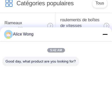
Catégories populaires
Tous
roulements de boîtes
Rameaux
de vitesses
automobiles
automobiles
Alice Wong
roulements
Les roulements de
5:42 AM
différentiels
direction automobiles
automobiles
Good day, what product are you looking for?
Les roulements de
roulements de
moyeu de roue
générateur
automobile
automobile
Les roulements de
Les roulements des
dégagement
climatiseurs
d'embrayage