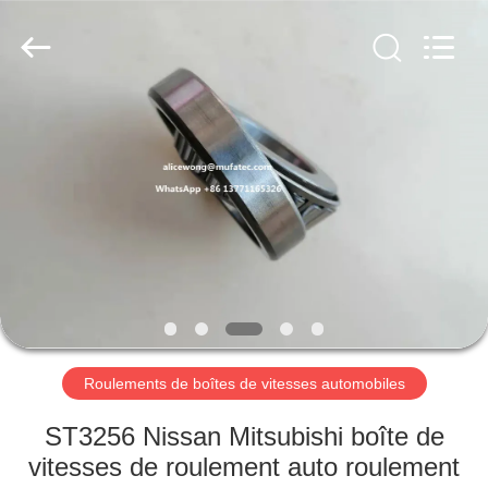
WUXI
MUFA
TECHNOLOGY
CO.,LTD..
All
Rights
Reserved.
APERÇU
PRODUITS
A
PROPOS
DE
NOUS
Roulements de boîtes de vitesses automobiles
VISITE
ST3256 Nissan Mitsubishi boîte de
D'USINE
vitesses de roulement auto roulement