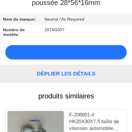
poussée 28*56*16mm
CONTRÔLE
Nom de marque:
Neutral / As Required
DE
LA
Numéro de
28TAG007
modèle:
QUALITÉ
CONTACT
DÉPLIER LES DÉTAILS
NOUVELLES
produits similaires
PLAN
F-208801.4
HK20X30X7.5 boîte de
DU
vitesses automobile