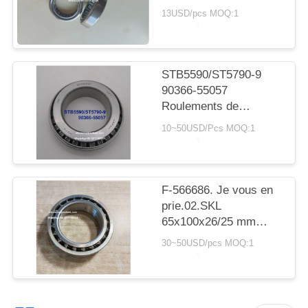
SITE
avec roulement à
13USD/pcs MOQ:1
rouleaux cylindriques
20*30*7,5 mm
PRIVACY
POLICY
STB5590/ST5790-9
90366-55057
Roulements de
transmission Toyota
10~50USD/Pcs MOQ:1
55X90X23.5mm
Roulements à rouleaux
coniques
F-566686. Je vous en
prie.02.SKL
65x100x26/25 mm
roulements
30~50USD/pcs MOQ:1
automobiles
roulements à billes à
double rangée