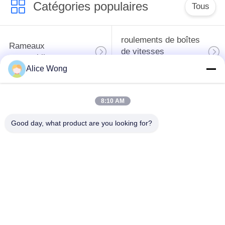
Catégories populaires
Tous
roulements de boîtes
Rameaux
de vitesses
automobiles
automobiles
Alice Wong
roulements
Les roulements de
8:10 AM
différentiels
direction automobiles
automobiles
Good day, what product are you looking for?
Les roulements de
roulements de
moyeu de roue
générateur
automobile
automobile
Les roulements de
Les roulements des
dégagement
climatiseurs
d'embrayage