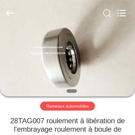
WUXI
MUFA
TECHNOLOGY
CO.,LTD..
All
Rights
Reserved.
APERÇU
PRODUITS
A
PROPOS
DE
NOUS
Rameaux automobiles
VISITE
28TAG007 roulement à libération de
D'USINE
l'embrayage roulement à boule de