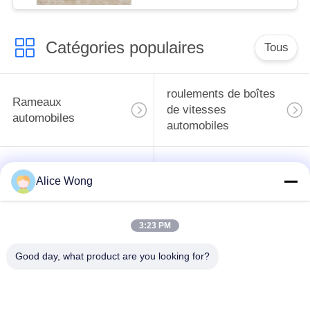
double rangée
Catégories populaires
Tous
roulements de boîtes
Rameaux
de vitesses
automobiles
automobiles
roulements
Les roulements de
Alice Wong
différentiels
direction automobiles
automobiles
3:23 PM
Les roulements de
roulements de
moyeu de roue
générateur
Good day, what product are you looking for?
automobile
automobile