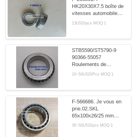
SITE
HK20X30X7.5 boîte de
vitesses automobile
PRIVACY
avec roulement à
13USD/pcs MOQ:1
rouleaux cylindriques
POLICY
20*30*7,5 mm
STB5590/ST5790-9
90366-55057
Roulements de
transmission Toyota
10~50USD/Pcs MOQ:1
55X90X23.5mm
Roulements à rouleaux
coniques
F-566686. Je vous en
prie.02.SKL
65x100x26/25 mm
roulements
30~50USD/pcs MOQ:1
automobiles
roulements à billes à