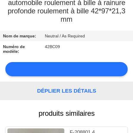
automobile roulement à bille à rainure
profonde roulement à bille 42*97*21,3
CONTRÔLE
mm
DE
LA
Nom de marque:
Neutral / As Required
QUALITÉ
Numéro de
42BC09
modèle:
CONTACT
NOUVELLES
DÉPLIER LES DÉTAILS
produits similaires
PLAN
DU
F-208801.4