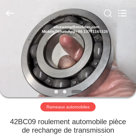
WUXI
MUFA
TECHNOLOGY
CO.,LTD..
All
Rights
Reserved.
APERÇU
PRODUITS
A
PROPOS
DE
NOUS
Rameaux automobiles
VISITE
42BC09 roulement automobile pièce
D'USINE
de rechange de transmission