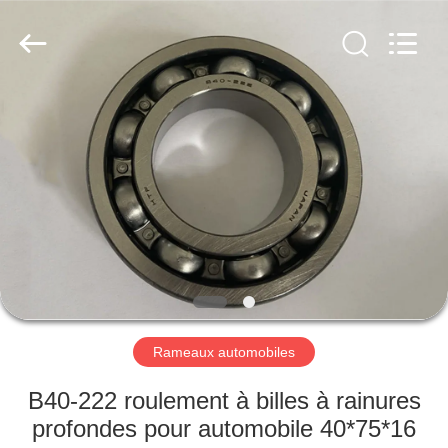
WUXI
MUFA
TECHNOLOGY
CO.,LTD..
All
Rights
Reserved.
APERÇU
PRODUITS
A
PROPOS
DE
NOUS
Rameaux automobiles
VISITE
B40-222 roulement à billes à rainures
D'USINE
profondes pour automobile 40*75*16