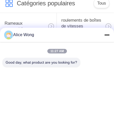
Catégories populaires
Tous
roulements de boîtes
Rameaux
de vitesses
automobiles
automobiles
Alice Wong
roulements
Les roulements de
11:27 AM
différentiels
direction automobiles
automobiles
Good day, what product are you looking for?
Les roulements de
roulements de
moyeu de roue
générateur
automobile
automobile
Les roulements de
Les roulements des
dégagement
climatiseurs
d'embrayage