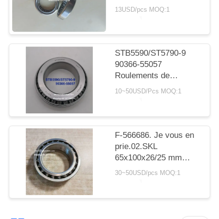
SITE
avec roulement à
13USD/pcs MOQ:1
rouleaux cylindriques
20*30*7,5 mm
PRIVACY
POLICY
STB5590/ST5790-9
90366-55057
Roulements de
transmission Toyota
10~50USD/Pcs MOQ:1
55X90X23.5mm
Roulements à rouleaux
coniques
F-566686. Je vous en
prie.02.SKL
65x100x26/25 mm
roulements
30~50USD/pcs MOQ:1
automobiles
roulements à billes à
double rangée