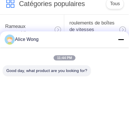
Catégories populaires
Tous
roulements de boîtes
Rameaux
de vitesses
automobiles
automobiles
Alice Wong
roulements
Les roulements de
11:44 PM
différentiels
direction automobiles
automobiles
Good day, what product are you looking for?
Les roulements de
roulements de
moyeu de roue
générateur
automobile
automobile
Les roulements de
Les roulements des
dégagement
climatiseurs
d'embrayage