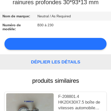
rainures profondes 30*93*13 mm
CONTRÔLE
Nom de marque:
Neutral / As Required
DE
LA
Numéro de
B30 à 230
modèle:
QUALITÉ
CONTACT
DÉPLIER LES DÉTAILS
NOUVELLES
produits similaires
PLAN
F-208801.4
HK20X30X7.5 boîte de
DU
vitesses automobile