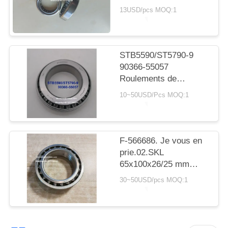
SITE
avec roulement à
13USD/pcs MOQ:1
rouleaux cylindriques
20*30*7,5 mm
PRIVACY
POLICY
STB5590/ST5790-9
90366-55057
Roulements de
transmission Toyota
10~50USD/Pcs MOQ:1
55X90X23.5mm
Roulements à rouleaux
coniques
F-566686. Je vous en
prie.02.SKL
65x100x26/25 mm
roulements
30~50USD/pcs MOQ:1
automobiles
roulements à billes à
double rangée