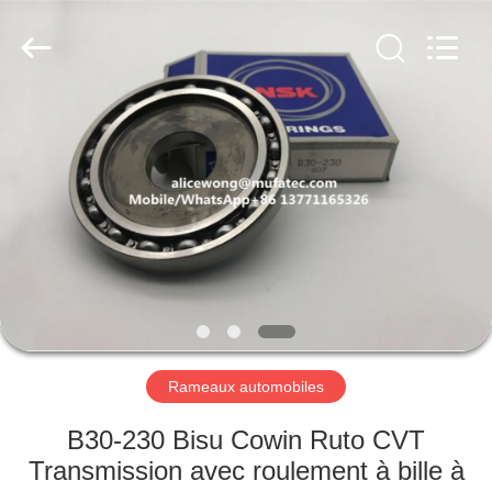
WUXI
MUFA
TECHNOLOGY
CO.,LTD..
All
Rights
Reserved.
APERÇU
PRODUITS
A
PROPOS
DE
NOUS
Rameaux automobiles
VISITE
B30-230 Bisu Cowin Ruto CVT
D'USINE
Transmission avec roulement à bille à