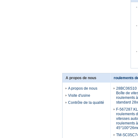
A propos de nous
A propos de nous
28BC06S10 
Boîte de vit
Visite d'usine
roulements à
standard 2
Contrôle de la qualité
F-567287.K
roulements d
vitesses aut
roulements à
45*100*26
TM-SC05C7