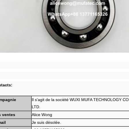
tacts:
mpagnie
Il s'agit de la société WUXI MUFA TECHNOLOGY CO.
LTD.
s ventes
Alice Wong
ail
Je suis désolée.