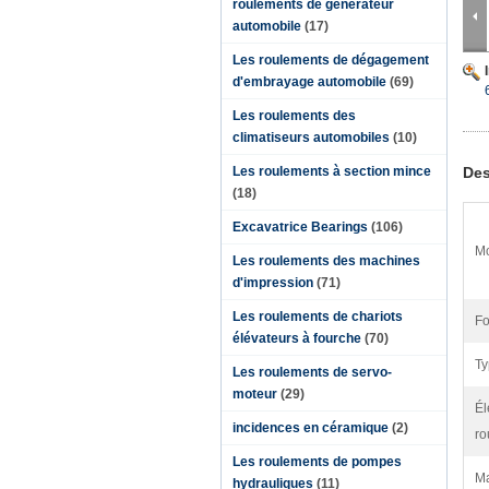
roulements de générateur
automobile
(17)
Les roulements de dégagement
d'embrayage automobile
(69)
Les roulements des
climatiseurs automobiles
(10)
Les roulements à section mince
Des
(18)
Excavatrice Bearings
(106)
Mo
Les roulements des machines
d'impression
(71)
Les roulements de chariots
Fo
élévateurs à fourche
(70)
Ty
Les roulements de servo-
moteur
(29)
Él
incidences en céramique
(2)
ro
Les roulements de pompes
Ma
hydrauliques
(11)