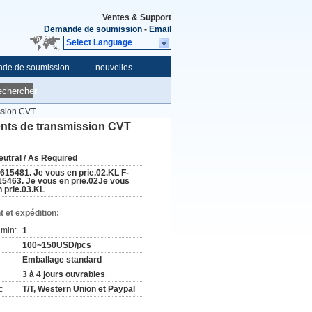
Ventes & Support
Demande de soumission
-
Email
Select Language
de de soumission
nouvelles
echercher
ssion CVT
ents de transmission CVT
eutral / As Required
-615481. Je vous en prie.02.KL F-
15463. Je vous en prie.02Je vous
n prie.03.KL
 et expédition:
min:
1
100~150USD/pcs
Emballage standard
3 à 4 jours ouvrables
:
T/T, Western Union et Paypal