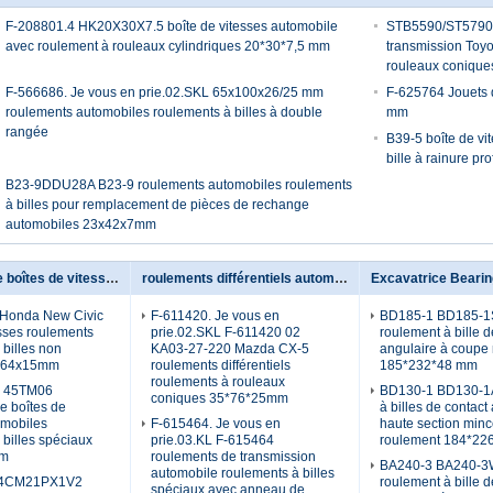
F-208801.4 HK20X30X7.5 boîte de vitesses automobile
STB5590/ST5790-
avec roulement à rouleaux cylindriques 20*30*7,5 mm
transmission To
rouleaux conique
F-566686. Je vous en prie.02.SKL 65x100x26/25 mm
F-625764 Jouets d
roulements automobiles roulements à billes à double
mm
rangée
B39-5 boîte de vi
bille à rainure p
B23-9DDU28A B23-9 roulements automobiles roulements
à billes pour remplacement de pièces de rechange
automobiles 23x42x7mm
roulements de boîtes de vitesses automobiles
roulements différentiels automobiles
Excavatrice Beari
Honda New Civic
F-611420. Je vous en
BD185-1 BD185-1
esses roulements
prie.02.SKL F-611420 02
roulement à bille d
 billes non
KA03-27-220 Mazda CX-5
angulaire à coupe
8x64x15mm
roulements différentiels
185*232*48 mm
roulements à rouleaux
L 45TM06
BD130-1 BD130-1A
coniques 35*76*25mm
e boîtes de
à billes de contact
omobiles
F-615464. Je vous en
haute section min
 billes spéciaux
prie.03.KL F-615464
roulement 184*22
mm
roulements de transmission
BA240-3 BA240-
automobile roulements à billes
4CM21PX1V2
roulement à bille d
spéciaux avec anneau de