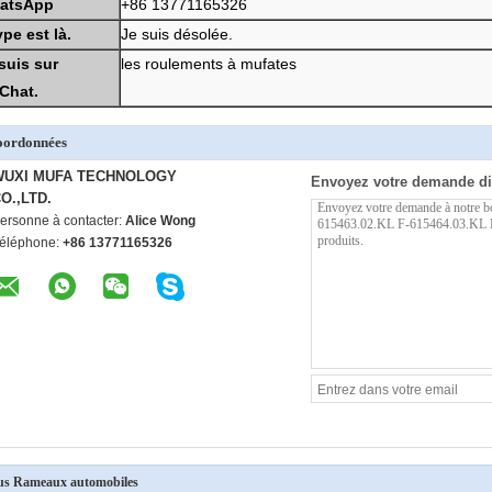
atsApp
+86 13771165326
pe est là.
Je suis désolée.
suis sur
les roulements à mufates
Chat.
oordonnées
WUXI MUFA TECHNOLOGY
Envoyez votre demande di
O.,LTD.
ersonne à contacter:
Alice Wong
éléphone:
+86 13771165326
us Rameaux automobiles