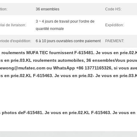
tion:
36 ensembles
Code HS:
3 ~ 4 jours de travail pour l'ordre de
lai de livraison:
Expédition:
quantité normale
riode d'expédition:
6 à 10 jours ouvrables contre paiement
PAIEMENT:
 roulements MUFA TEC fournissent
F-615481. Je vous en prie.02.
s en prie.03.KL roulements automobiles
, 36 ensembles
Vous pouve
cewong@mufatec.com ou WhatsApp +86 13771165326, si vous avez
s en prie.02.KL F-615463. Je vous en prie.02- Je vous en prie.03.
 photos de
F-615481. Je vous en prie.02.KL F-615463. Je vous en 