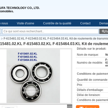
XI MUFA TECHNOLOGY CO., LTD.
tomobiles.
e nous
Visite d'usine
Contrôle de la qualité
Contact
Deman
R
s
F-615481.02.KL F-615463.02.KL F-615464.03.KL Kit de roulements de transmi
615481.02.KL F-615463.02.KL F-615464.03.KL Kit de roulem
Détails sur le produit:
Nom de marque:
N
F
Numéro de modèle:
6
e
Conditions de paiement
Quantité de commande 
Prix:
Détails d'emballage:
Délai de livraison:
Conditions de paiement