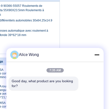
9 90366-55057 Roulements de
yota 55X90X23.5mm Roulements à
s
ifférentiels automobiles 30x64.25x14.9
tesses automatique avec roulement à
rofonde 39*62*18 mm
Alice Wong
ngs
Contact
SA
Contact
7:35 AM
e contact
Demande de
 mince de
soumission
Good day, what product are you looking 
E-Mail
for?
 roulement
 angulaires à
Plan du site
ce avec
Site mobile
6*21,5 mm
3WSA
e contact