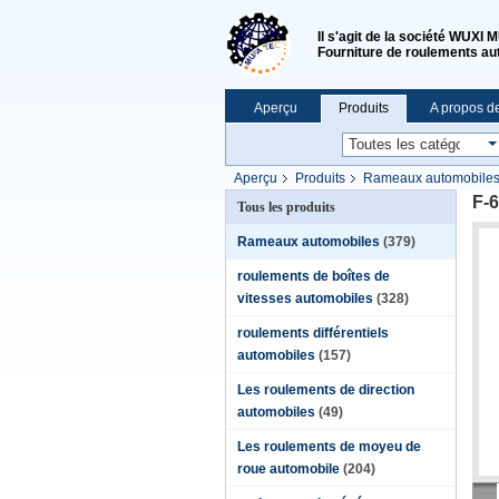
Il s'agit de la société WU
Fourniture de roulements au
Aperçu
Produits
A propos d
Aperçu
Produits
Rameaux automobile
F-
Tous les produits
Rameaux automobiles
(379)
roulements de boîtes de
vitesses automobiles
(328)
roulements différentiels
automobiles
(157)
Les roulements de direction
automobiles
(49)
Les roulements de moyeu de
roue automobile
(204)