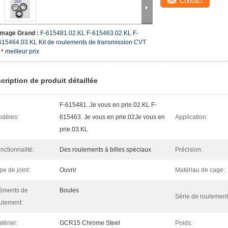
Contact
Image Grand :
F-615481.02.KL F-615463.02.KL F-
615464.03.KL Kit de roulements de transmission CVT
meilleur prix
cription de produit détaillée
F-615481. Je vous en prie.02.KL F-
dèles:
615463. Je vous en prie.02Je vous en
Application:
prie.03.KL
nctionnalité:
Des roulements à billes spéciaux
Précision:
pe de joint:
Ouvrir
Matériau de cage:
éments de
Boules
Série de roulement
ulement:
tériel:
GCR15 Chrome Steel
Poids: