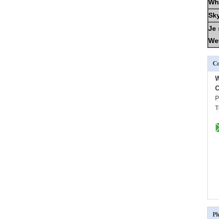
Wh
Sky
Je 
We
C
C
P
T
Pl